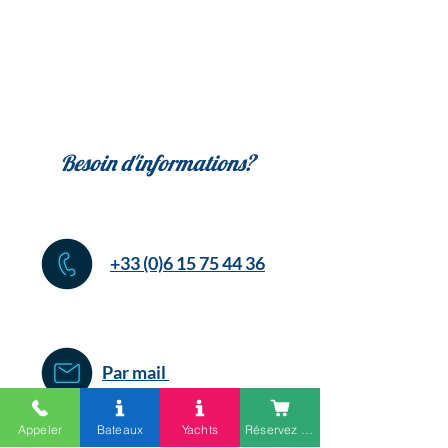
Besoin d'informations?
+33 (0)6 15 75 44 36
P
ar mail
Appeler
Bateaux
Yachts
Réservez en ligne
Toute l’équipe 𝗱’𝗔𝗻𝘁𝗶𝗯𝗲𝘀 𝗕𝗮𝘁𝗲𝗮𝘂𝘅