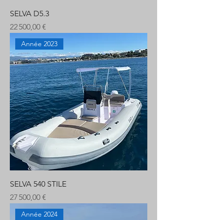
SELVA D5.3
Prix
22 500,00 €
Année 2023
SELVA 540 STILE
Prix
27 500,00 €
Année 2024