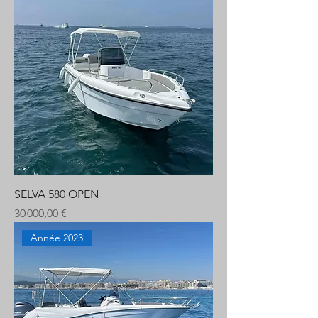
SELVA 580 OPEN
Prix
30 000,00 €
Année 2023