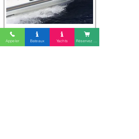
Appeler
Bateaux
Yachts
Réservez en ligne
TEMPEST 775
250 CV 4T
7M75
15 personnes
TARIFS
Matin
Après-midi
Journée
400 €
400 €
650 €