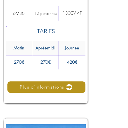
130CV 4T
6M30
12 personnes
TARIFS
Matin
Après-midi
Journée
270€
270€
420€
Plus d'informations