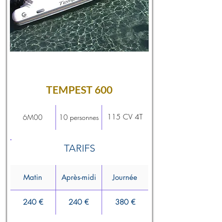
TEMPEST 600
115 CV 4T
6M00
10 personnes
TARIFS
Matin
Après-midi
Journée
240 €
240 €
380 €