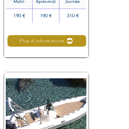
Matin
Après-midi
Journée
190 €
190 €
310 €
Plus d'informations