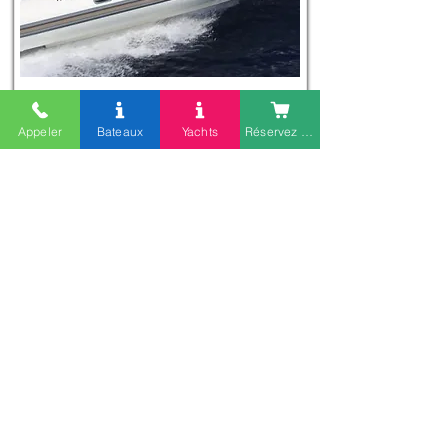
Appeler
Bateaux
Yachts
Réservez en ligne
TEMPEST 775
250 CV 4T
7M75
15 personnes
TARIFS
Matin
Après-midi
Journée
400 €
400 €
650 €