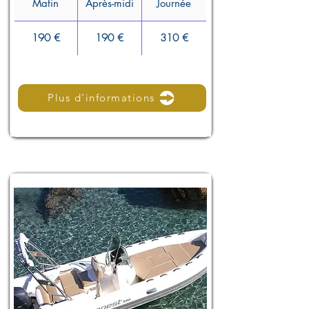
Matin
Après-midi
Journée
190 €
190 €
310 €
Plus d'informations