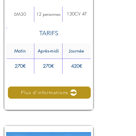
130CV 4T
6M30
12 personnes
TARIFS
Matin
Après-midi
Journée
270€
270€
420€
Plus d'informations