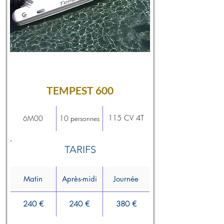
TEMPEST 600
115 CV 4T
6M00
10 personnes
TARIFS
Matin
Après-midi
Journée
240 €
240 €
380 €